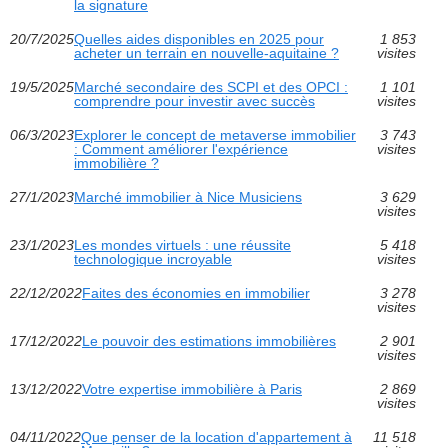
la signature
20/7/2025
Quelles aides disponibles en 2025 pour
1 853
acheter un terrain en nouvelle-aquitaine ?
visites
19/5/2025
Marché secondaire des SCPI et des OPCI :
1 101
comprendre pour investir avec succès
visites
06/3/2023
Explorer le concept de metaverse immobilier
3 743
: Comment améliorer l'expérience
visites
immobilière ?
27/1/2023
Marché immobilier à Nice Musiciens
3 629
visites
23/1/2023
Les mondes virtuels : une réussite
5 418
technologique incroyable
visites
22/12/2022
Faites des économies en immobilier
3 278
visites
17/12/2022
Le pouvoir des estimations immobilières
2 901
visites
13/12/2022
Votre expertise immobilière à Paris
2 869
visites
04/11/2022
Que penser de la location d'appartement à
11 518