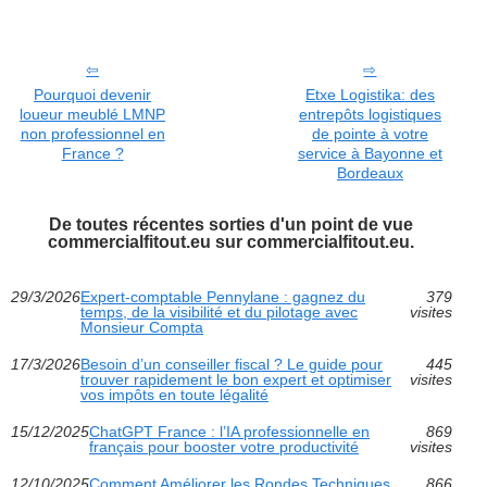
Pourquoi devenir
Etxe Logistika: des
loueur meublé LMNP
entrepôts logistiques
non professionnel en
de pointe à votre
France ?
service à Bayonne et
Bordeaux
De toutes récentes sorties d'un point de vue
commercialfitout.eu sur commercialfitout.eu.
29/3/2026
Expert-comptable Pennylane : gagnez du
379
temps, de la visibilité et du pilotage avec
visites
Monsieur Compta
17/3/2026
Besoin d’un conseiller fiscal ? Le guide pour
445
trouver rapidement le bon expert et optimiser
visites
vos impôts en toute légalité
15/12/2025
ChatGPT France : l’IA professionnelle en
869
français pour booster votre productivité
visites
12/10/2025
Comment Améliorer les Rondes Techniques
866