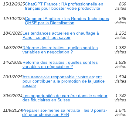
15/12/2025
ChatGPT France : l’IA professionnelle en
869
français pour booster votre productivité
visites
12/10/2025
Comment Améliorer les Rondes Techniques
866
QHSE par la Digitalisation
visites
18/6/2025
Les tendances actuelles en chauffage à
1 251
Paris : ce qu'il faut savoir
visites
14/3/2025
Réforme des retraites : quelles sont les
1 382
variables en négociation ?
visites
14/2/2025
Réforme des retraites : quelles sont les
1 929
variables en négociation ?
visites
20/1/2025
Assurance-vie responsable : votre argent
1 594
pour contribuer à la promotion de la justice
visites
sociale
30/9/2024
Les opportunités de carrière dans le secteur
1 742
des fiduciaires en Suisse
visites
11/9/2024
Préparer soi-même sa retraite : les 3 points-
1 540
clé pour choisir son PER
visites