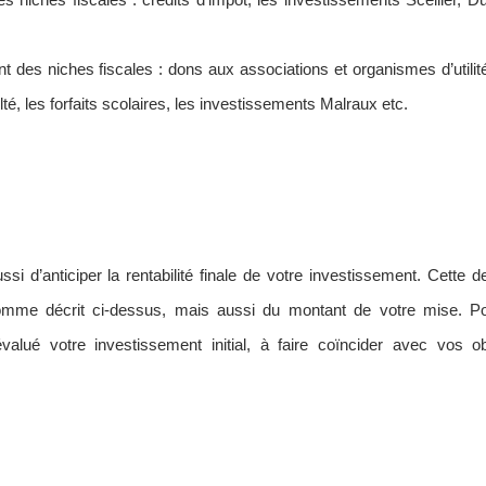
niches fiscales : crédits d’impôt, les investissements Scellier, Duf
 des niches fiscales : dons aux associations et organismes d’utilité
é, les forfaits scolaires, les investissements Malraux etc.
si d’anticiper la rentabilité finale de votre investissement. Cette d
comme décrit ci-dessus, mais aussi du montant de votre mise. P
lué votre investissement initial, à faire coïncider avec vos ob