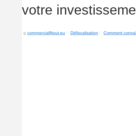
votre investissemen
commercialfitout.eu
Défiscalisation
Comment connaître