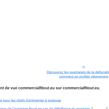
Découvrez les avantages de la défiscalis
comment en profiter pleinement
int de vue commercialfitout.eu sur commercialfitout.eu.
le pour les chefs d'entreprise à toulouse
ession de l'avantage fiscal en cas de défaillance du montage ?
1 