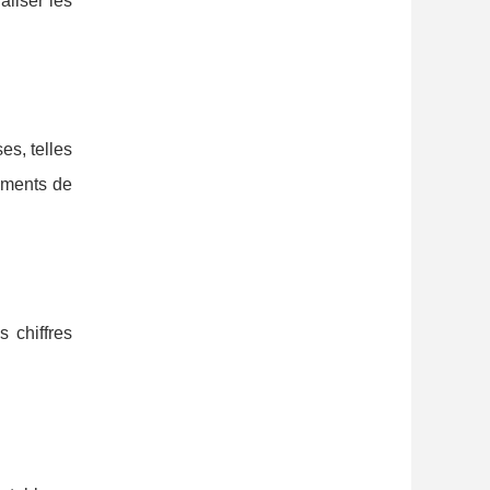
raliser les
es, telles
léments de
s chiffres