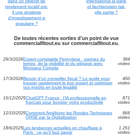
dans un objectif de
international la bank
rendement locatif est-
of liechtenstein fait-
il une stratégie
elle partie ?
d'investissement si
populaire ?
De toutes récentes sorties d'un point de vue
commercialfitout.eu sur commercialfitout.eu.
29/3/2026
Expert-comptable Pennylane : gagnez du
384
temps, de la visibilité et du pilotage avec
visites
Monsieur Compta
17/3/2026
Besoin d’un conseiller fiscal ? Le guide pour
450
trouver rapidement le bon expert et optimiser
visites
vos impôts en toute légalité
15/12/2025
ChatGPT France : l’IA professionnelle en
871
français pour booster votre productivité
visites
12/10/2025
Comment Améliorer les Rondes Techniques
866
QHSE par la Digitalisation
visites
18/6/2025
Les tendances actuelles en chauffage à
1 251
Paris : ce qu'il faut savoir
visites