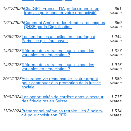
15/12/2025
ChatGPT France : l’IA professionnelle en
861
français pour booster votre productivité
visites
12/10/2025
Comment Améliorer les Rondes Techniques
860
QHSE par la Digitalisation
visites
18/6/2025
Les tendances actuelles en chauffage à
1 244
Paris : ce qu'il faut savoir
visites
14/3/2025
Réforme des retraites : quelles sont les
1 377
variables en négociation ?
visites
14/2/2025
Réforme des retraites : quelles sont les
1 916
variables en négociation ?
visites
20/1/2025
Assurance-vie responsable : votre argent
1 589
pour contribuer à la promotion de la justice
visites
sociale
30/9/2024
Les opportunités de carrière dans le secteur
1 735
des fiduciaires en Suisse
visites
11/9/2024
Préparer soi-même sa retraite : les 3 points-
1 534
clé pour choisir son PER
visites