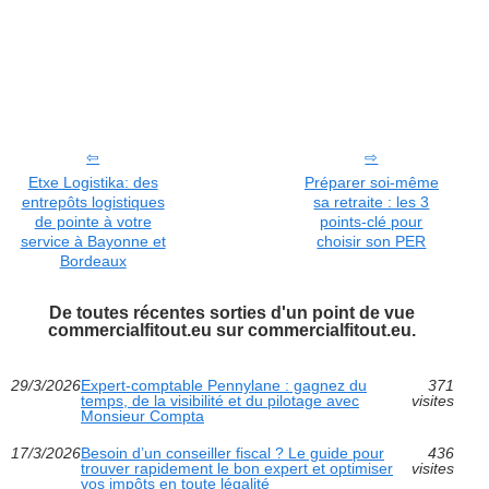
Etxe Logistika: des
Préparer soi-même
entrepôts logistiques
sa retraite : les 3
de pointe à votre
points-clé pour
service à Bayonne et
choisir son PER
Bordeaux
De toutes récentes sorties d'un point de vue
commercialfitout.eu sur commercialfitout.eu.
29/3/2026
Expert-comptable Pennylane : gagnez du
371
temps, de la visibilité et du pilotage avec
visites
Monsieur Compta
17/3/2026
Besoin d’un conseiller fiscal ? Le guide pour
436
trouver rapidement le bon expert et optimiser
visites
vos impôts en toute légalité