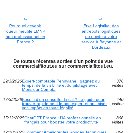
Pourquoi devenir
Etxe Logistika: des
loueur meublé LMNP
entrepôts logistiques
non professionnel en
de pointe à votre
France ?
service à Bayonne et
Bordeaux
De toutes récentes sorties d'un point de vue
commercialfitout.eu sur commercialfitout.eu.
29/3/2026
Expert-comptable Pennylane : gagnez du
376
temps, de la visibilité et du pilotage avec
visites
Monsieur Compta
17/3/2026
Besoin d’un conseiller fiscal ? Le guide pour
440
trouver rapidement le bon expert et optimiser
visites
vos impôts en toute légalité
15/12/2025
ChatGPT France : l’IA professionnelle en
866
français pour booster votre productivité
visites
12/10/2025
Comment Améliorer les Rondes Techniques
864